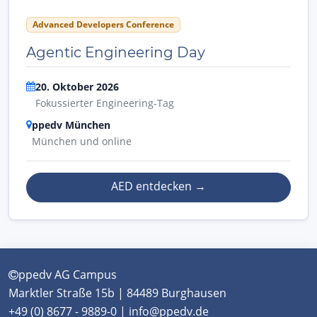
Advanced Developers Conference
Agentic Engineering Day
20. Oktober 2026
Fokussierter Engineering-Tag
ppedv München
München und online
AED entdecken
→
ppedv AG Campus
Marktler Straße 15b | 84489 Burghausen
+49 (0) 8677 - 9889-0 | info@ppedv.de