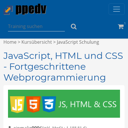
1
Home
>
Kursübersicht
> JavaScript Schulung
JavaScript, HTML und CSS
- Fortgeschrittene
Webprogrammierung
einmalig
999
€
(inkl. MwSt.: 1.188,81 €)