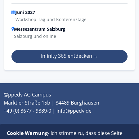
Juni 2027
Workshop-Tag und Konferenztage
Messezentrum Salzburg
Salzburg und online
Infinity 365 entdecken
→
ppedv AG Campus
Marktler Straße 15b | 84489 Burghausen
+49 (0) 8677 - 9889-0 | info@ppedv.de
München
|
Burghausen
|
Berlin
|
Wien
|
Virtual
Cookie Warnung-
Ich stimme zu, dass diese Seite
Classroom