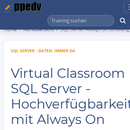
Home
Kursübersicht
SQL Server Always On Schulung
SQL SERVER - DATEN, IMMER DA
Virtual Classroom
SQL Server -
Hochverfügbarkei
mit Always On