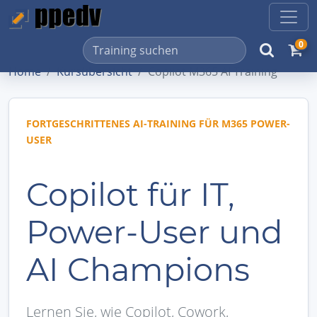
0
Home
Kursübersicht
Copilot M365 AI Training
FORTGESCHRITTENES AI-TRAINING FÜR M365 POWER-
USER
Copilot für IT,
Power-User und
AI Champions
Lernen Sie, wie Copilot, Cowork,