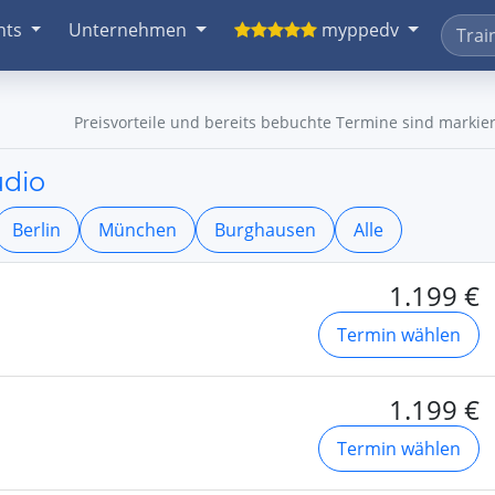
nts
Unternehmen
myppedv
Preisvorteile und bereits bebuchte Termine sind markier
udio
Berlin
München
Burghausen
Alle
1.199 €
Termin wählen
1.199 €
Termin wählen